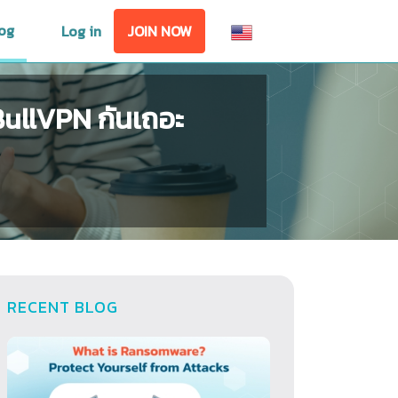
og
Log in
JOIN NOW
BullVPN กันเถอะ
RECENT BLOG