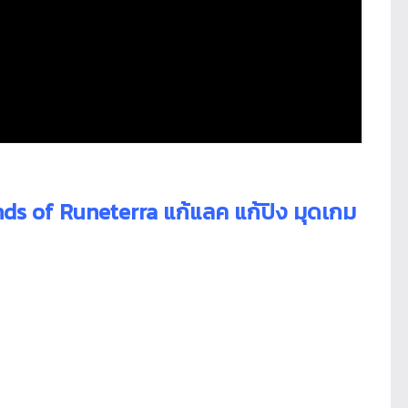
nds of Runeterra แก้แลค แก้ปิง มุดเกม