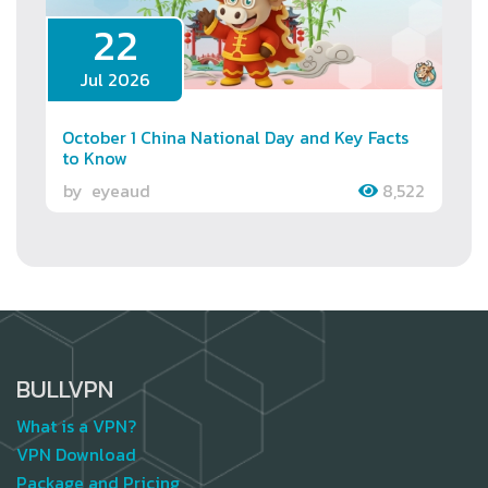
22
Jul 2026
October 1 China National Day and Key Facts
to Know
by
eyeaud
8,522
BULLVPN
What is a VPN?
VPN Download
Package and Pricing