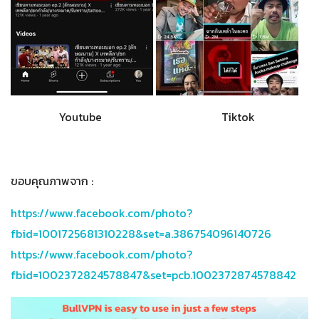
Youtube Tiktok
ขอบคุณภาพจาก :
https://www.facebook.com/photo?
fbid=1001725681310228&set=a.386754096140726
https://www.facebook.com/photo?
fbid=1002372824578847&set=pcb.1002372874578842