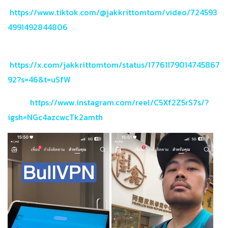
https://www.tiktok.com/@jakkrittomtom/video/724593
4991492844806
https://x.com/jakkrittomtom/status/17761179014745867
92?s=46&t=uSfW
https://www.instagram.com/reel/C5Xf2Z5rS7s/?
igsh=NGc4azcwcTk2amth