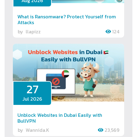
Aug 2026
What is Ransomware? Protect Yourself from
Attacks
by
llapizz
124
27
Jul 2026
Unblock Websites in Dubai Easily with
BullVPN
by
Wannida.K
23,569