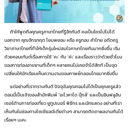
ถ้าให้พูดถึงคุณครูภาษาไทยที่รู้จักกันดี คงเป็นใครไปไม่ได้
นอกจาก คุณจักรกฤต โยมพยอม หรือ ครูทอม คำไทย อดีตครู
วิชาภาษาไทยที่ทำให้เด็กรุ่นใหม่สนใจภาษาไทยกันมากยิ่งขึ้น เริ่ม
ด้วยคอนเท้นต์เรื่องการใช้ ‘คะ’ กับ ‘ค่ะ’ และเรื่องราวว่าด้วยชั่วโมง
ของการท่องอาขยานที่เด็กๆ หลายคนไม่เคยจำได้สักที เป็นจุด
เปลี่ยนให้นักเรียนเห็นความงามของกาพย์กลอนไทยมากยิ่งขึ้น
แต่อย่างที่เราทราบกันดี ปัจจุบันคุณทอมไม่ได้เป็นคุณครูแล้ว
ตอนนี้เป็นเจ้าของสำนักพิมพ์ 'อะโวคาโด บุ๊กส์' และเป็นอินฟลูอิน
เซอร์ด้านการท่องเที่ยว ยูทูปเบอร์ พิธีกร และนักแสดง อย่างที่เรา
เห็นกันในช่องทางโซเชียลมีเดียต่างๆ สามารถติดตาผลงานกันได้
เรื่อยๆ นะคะ