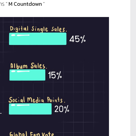
าร "
M Countdown
"