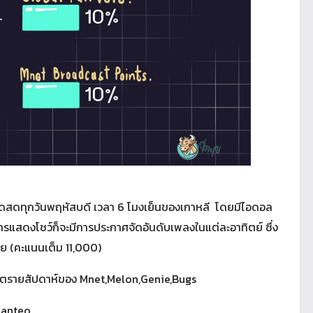
อดสดทุกวันพฤหัสบดี เวลา 6 โมงเย็นของเกาหลี โดยมีไอดอล
สดงโชว์ก็จะมีการประกาศจัดอันดับเพลงในแต่ละอาทิตย์ ซึ่ง
ย (คะแนนเต็ม 11,000)
์ตรายสัปดาห์ของ Mnet,Melon,Genie,Bugs
Hanteo