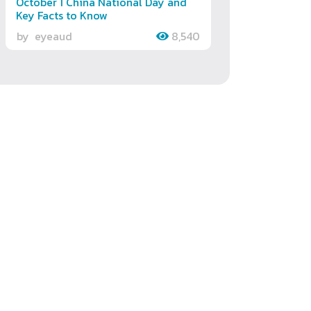
October 1 China National Day and
Key Facts to Know
by
eyeaud
8,540