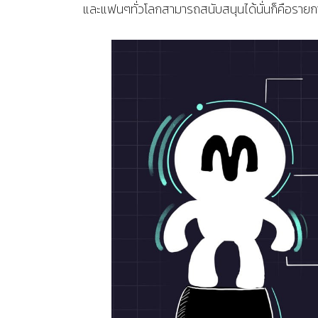
และแฟนๆทั่วโลกสามารถสนับสนุนได้นั่นก็คือรายก