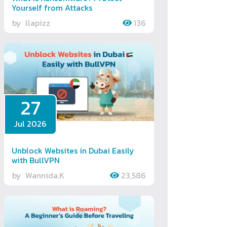
Yourself from Attacks
by
llapizz
136
27
Jul 2026
Unblock Websites in Dubai Easily
with BullVPN
by
Wannida.K
23,586