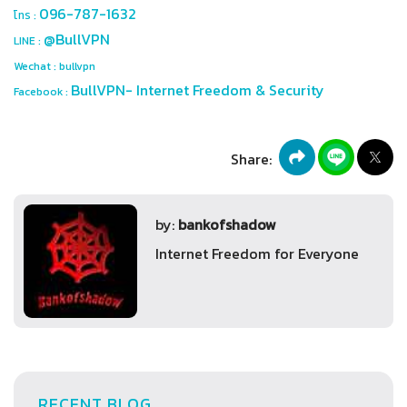
096-787-1632
โทร :
@BullVPN
LINE :
Wechat : bullvpn
BullVPN- Internet Freedom & Security
Facebook :
Share:
by:
bankofshadow
Internet Freedom for Everyone
RECENT BLOG