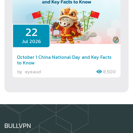
22
Jul 2026
October 1 China National Day and Key Facts
to Know
by
eyeaud
8,500
BULLVPN