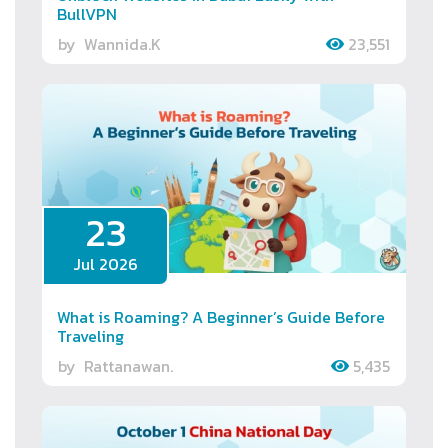
BullVPN
by
Wannida.K
23,551
23
Jul 2026
What is Roaming? A Beginner’s Guide Before
Traveling
by
Rattanawan.
5,435