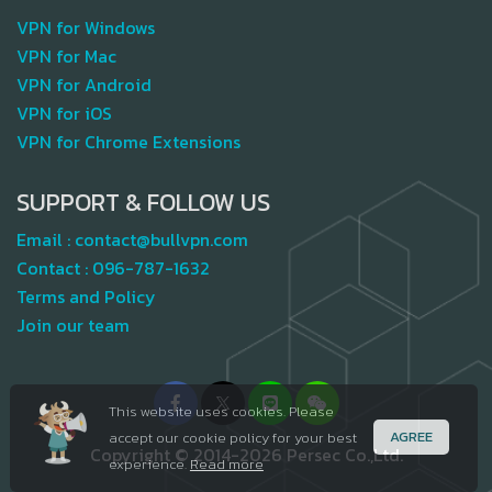
VPN for Windows
VPN for Mac
VPN for Android
VPN for iOS
VPN for Chrome Extensions
SUPPORT & FOLLOW US
Email :
contact@bullvpn.com
Contact :
096-787-1632
Terms and Policy
Join our team
This website uses cookies. Please
AGREE
accept our cookie policy for your best
Copyright © 2014-2026 Persec Co.,Ltd.
experience.
Read more