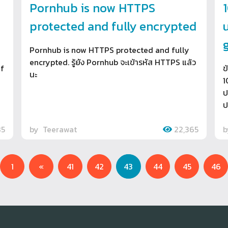
Pornhub is now HTTPS
protected and fully encrypted
g
Pornhub is now HTTPS protected and fully
encrypted. รู้ยัง Pornhub จะเข้ารหัส HTTPS แล้ว
 f
ข
นะ
1
ป
ป
85
by
Teerawat
22,365
Previous
N
1
«
41
42
43
44
45
46