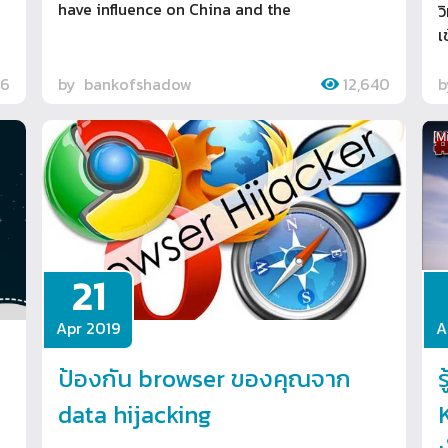
have influence on China and the
ว
เ
76
by
bankofshadow
12,640
21
Apr 2019
A
ป้องกัน browser ของคุณจาก
ร
data hijacking