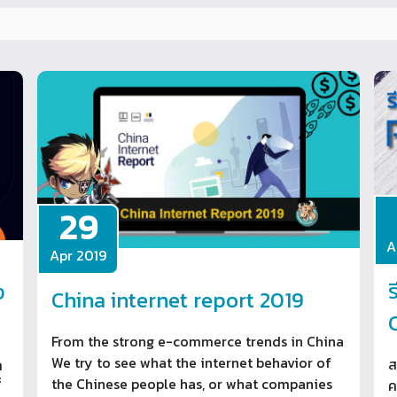
29
A
Apr 2019
ง
China internet report 2019
From the strong e-commerce trends in China
We try to see what the internet behavior of
ส
ก
the Chinese people has, or what companies
ค
่