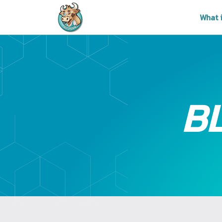
What 
B