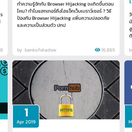
เ
ทำความรู้จักกับ Browser Hijacking จะเกิดขึ้นตอน
ไหน? ทำไมแฮกเกอร์ถึงไฮแจ็กเว็บเบราว์เซอร์ ? วิธี
ไร
ว
ป้องกัน Browser Hijacking ะเพิ่มความปลอดภัย
N
น
และความเป็นส่วนตัว ปกป
ส
ต
78
by
bankofshadow
16,865
1
Apr 2019
M