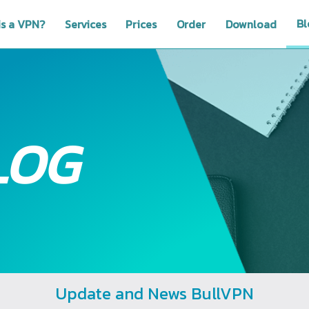
Bl
is a VPN?
Services
Prices
Order
Download
LOG
Update and News BullVPN