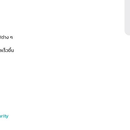
ต่าง ๆ
เร็วขึ้น
rity