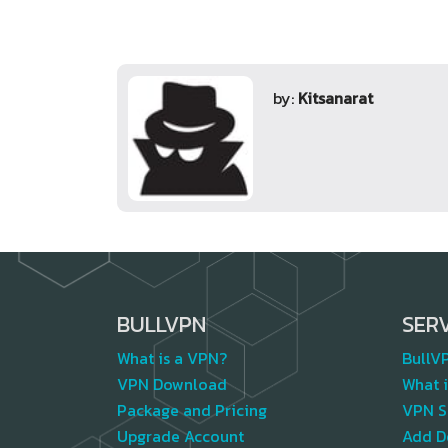
by:
Kitsanarat
BULLVPN
SER
What is a VPN?
BullV
VPN Download
What i
Package and Pricing
VPN S
Upgrade Account
Add D