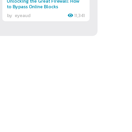
Unlocking the Great Firewall: How
to Bypass Online Blocks
by
eyeaud
11,341