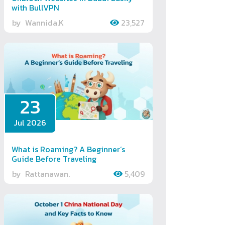
with BullVPN
by
Wannida.K
23,527
23
Jul 2026
What is Roaming? A Beginner’s
Guide Before Traveling
by
Rattanawan.
5,409