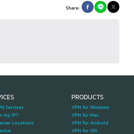
Share:
VICES
PRODUCTS
PN Services
VPN for Windows
s my IP?
VPN for Mac
erver Locations
VPN for Android
evice
VPN for iOS