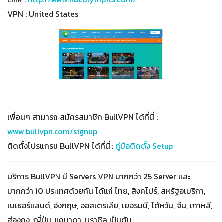
VPN : United States
เพื่อนๆ สามารถ สมัครสมาชิก BullVPN ได้ที่นี่ :
www.bullvpn.com/signup
ติดตั้งโปรแกรม BullVPN ได้ที่นี่ :
คู่มือติดตั้ง Setup
บริการ BullVPN มี Servers VPN มากกว่า 25 Server และ
มากกว่า 10 ประเทศด้วยกัน ได้แก่ ไทย, สิงคโปร์, สหรัฐอเมริกา,
เนเธอร์แลนด์, อังกฤษ, ออสเตรเลีย, เยอรมนี, ไต้หวัน, จีน, เกาหลี,
ฮ่องกง, ญี่ปุ่น, แคนาดา, บราซิล เป็นต้น