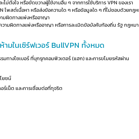
ละไม่ตั้งใจ หรือขัดขวางผู้ใช้งานอื่น ๆ จากการใช้บริการ VPN ของเรา
 โพสต์เนื้อหา หรือส่งข้อความใด ๆ หรือข้อมูลใด ๆ ที่ไม่ชอบด้วยกฎหม
วามผิดทางแพ่งหรืออาญา
นความผิดทางแพ่งหรืออาญา หรือการละเมิดข้อบังคับท้องถิ่น รัฐ กฎหมา
องห้ามในเซิร์ฟเวอร์ BullVPN ทั้งหมด
กรรมทางไซเบอร์ ที่บุกรุกคอมพิวเตอร์ (แฮก) และการขโมยรหัสผ่าน
โยชน์
เน็ต และการเชื่อมต่อที่ทุจริต