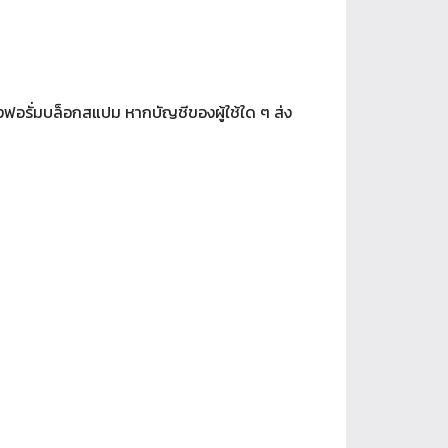
ถึงฟอรั่มบล็อกสแปม หากบัญชีของผู้ใช้ใด ๆ ส่ง