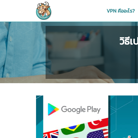
VPN คืออะไร?
วิธี