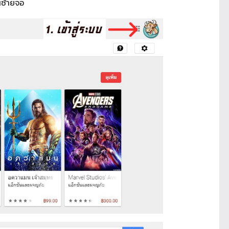
ซ้ายจอ