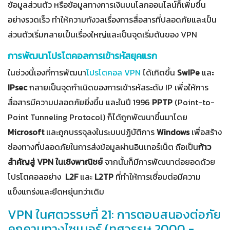
ข้อมูลส่วนตัว หรือข้อมูลทางการเงินบนโลกออนไลน์ก็เพิ่มขึ้น
อย่างรวดเร็ว ทำให้ความกังวลเรื่องการสื่อสารที่ปลอดภัยและเป็น
ส่วนตัวเริ่มกลายเป็นเรื่องใหญ่และเป็นจุดเริ่มต้นของ VPN
การพัฒนาโปรโตคอลการเข้ารหัสยุคแรก
ในช่วงนี้เองที่การพัฒนา
โปรโตคอล VPN
ได้เกิดขึ้น
SwIPe
และ
IPsec
กลายเป็นจุดกำเนิดของการเข้ารหัสระดับ IP เพื่อให้การ
สื่อสารมีความปลอดภัยยิ่งขึ้น และในปี 1996
PPTP
(Point-to-
Point Tunneling Protocol) ก็ได้ถูกพัฒนาขึ้นมาโดย
Microsoft
และถูกบรรจุลงในระบบปฏิบัติการ
Windows
เพื่อสร้าง
ช่องทางที่ปลอดภัยในการส่งข้อมูลผ่านอินเทอร์เน็ต ถือเป็น
ก้าว
สำคัญสู่ VPN ในเชิงพาณิชย์
จากนั้นก็มีการพัฒนาต่อยอดด้วย
โปรโตคอลอย่าง
L2F
และ
L2TP
ที่ทำให้การเชื่อมต่อมีความ
แข็งแกร่งและยืดหยุ่นกว่าเดิม
VPN ในศตวรรษที่ 21: การตอบสนองต่อภัย
คุกคามทางไซเบอร์ (ทศวรรษ 2000 -