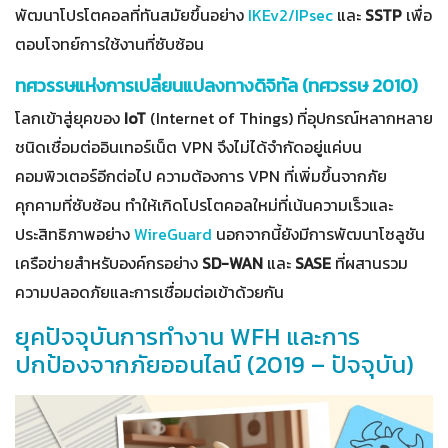
พัฒนาโปรโตคอลที่ทันสมัยขึ้นอย่าง
IKEv2/IPsec
และ
SSTP
เพื่อ
ตอบโจทย์การใช้งานที่ซับซ้อน
ทศวรรษแห่งการเปลี่ยนแปลงทางดิจิทัล (ทศวรรษ 2010)
โลกเข้าสู่ยุคของ
IoT
(Internet of Things) ที่อุปกรณ์หลากหลาย
ชนิดเชื่อมต่ออินเทอร์เน็ต VPN จึงไม่ได้จำกัดอยู่แค่บน
คอมพิวเตอร์อีกต่อไป ความต้องการ VPN ที่เพิ่มขึ้นจากภัย
คุกคามที่ซับซ้อน ทำให้เกิดโปรโตคอลใหม่ที่เน้นความเร็วและ
ประสิทธิภาพอย่าง
WireGuard
นอกจากนี้ยังมีการพัฒนาโซลูชัน
เครือข่ายสำหรับองค์กรอย่าง
SD-WAN
และ
SASE
ที่ผสานรวม
ความปลอดภัยและการเชื่อมต่อเข้าด้วยกัน
ยุคปัจจุบันการทำงาน WFH และการ
ปกป้องจากภัยออนไลน์ (2019 – ปัจจุบัน)