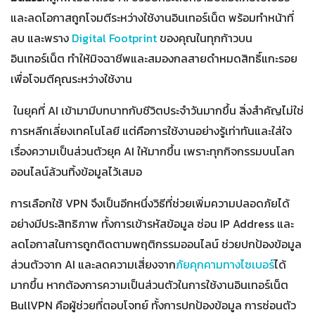
และลดโอกาสถูกโจมตีระหว่างใช้งานอินเทอร์เน็ต พร้อมทำหน้าที่
ลบ และพราง
Digital Footprint
ของคุณในทุกก้าวบน
อินเทอร์เน็ต ทำให้มิจฉาชีพและสมองกลสายดำหมดสิทธิ์แกะรอย
เพื่อโจมตีคุณระหว่างใช้งาน
ในยุคที่ AI เข้ามามีบทบาทกับชีวิตประจำวันมากขึ้น สิ่งสำคัญไม่ใช่
การหลีกเลี่ยงเทคโนโลยี แต่คือการใช้งานอย่างรู้เท่าทันและใส่ใจ
เรื่องความเป็นส่วนตัวยุค AI ให้มากขึ้น เพราะทุกกิจกรรมบนโลก
ออนไลน์ล้วนทิ้งข้อมูลไว้เสมอ
การเลือกใช้ VPN จึงเป็นอีกหนึ่งวิธีที่ช่วยเพิ่มความปลอดภัยได้
อย่างมีประสิทธิภาพ ทั้งการเข้ารหัสข้อมูล ซ่อน IP Address และ
ลดโอกาสในการถูกติดตามพฤติกรรมออนไลน์ ช่วยปกป้องข้อมูล
ส่วนตัวจาก AI และลดความเสี่ยงจาก
ภัยคุกคามทางไซเบอร์
ได้
มากขึ้น หากต้องการความเป็นส่วนตัวในการใช้งานอินเทอร์เน็ต
BullVPN คือผู้ช่วยที่ตอบโจทย์ ทั้งการปกป้องข้อมูล การซ่อนตัว