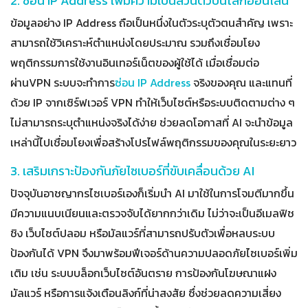
2. ซ่อน IP Address เพิ่มความเป็นส่วนตัวบนโลกออนไลน์
ข้อมูลอย่าง IP Address ถือเป็นหนึ่งในตัวระบุตัวตนสำคัญ เพราะ
สามารถใช้วิเคราะห์ตำแหน่งโดยประมาณ รวมถึงเชื่อมโยง
พฤติกรรมการใช้งานอินเทอร์เน็ตของผู้ใช้ได้ เมื่อเชื่อมต่อ
ผ่านVPN ระบบจะทำการ
ซ่อน IP Address
จริงของคุณ และแทนที่
ด้วย IP จากเซิร์ฟเวอร์ VPN ทำให้เว็บไซต์หรือระบบติดตามต่าง ๆ
ไม่สามารถระบุตำแหน่งจริงได้ง่าย ช่วยลดโอกาสที่ AI จะนำข้อมูล
เหล่านี้ไปเชื่อมโยงเพื่อสร้างโปรไฟล์พฤติกรรมของคุณในระยะยาว
3. เสริมเกราะป้องกันภัยไซเบอร์ที่ขับเคลื่อนด้วย AI
ปัจจุบันอาชญากรไซเบอร์เองก็เริ่มนำ AI มาใช้ในการโจมตีมากขึ้น
มีความแนบเนียนและตรวจจับได้ยากกว่าเดิม ไม่ว่าจะเป็นอีเมลฟิช
ชิง เว็บไซต์ปลอม หรือมัลแวร์ที่สามารถปรับตัวเพื่อหลบระบบ
ป้องกันได้ VPN จึงมาพร้อมฟีเจอร์ด้านความปลอดภัยไซเบอร์เพิ่ม
เติม เช่น ระบบบล็อกเว็บไซต์อันตราย การป้องกันโฆษณาแฝง
มัลแวร์ หรือการแจ้งเตือนลิงก์ที่น่าสงสัย ซึ่งช่วยลดความเสี่ยง