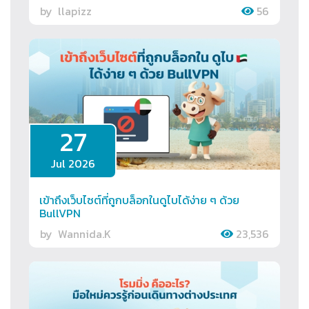
by
llapizz
56
27
Jul 2026
เข้าถึงเว็บไซต์ที่ถูกบล็อกในดูไบได้ง่าย ๆ ด้วย
BullVPN
by
Wannida.K
23,536