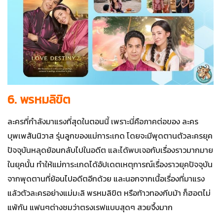
6. พรหมลิขิต
ละครที่กำลังมาแรงที่สุดในตอนนี้ เพราะนี่คือภาคต่อของ ละคร
บุพเพสันนิวาส รุ่นลูกของแม่การะเกด โดยจะมีพุดตานตัวละครยุค
ปัจจุบันหลุดย้อนกลับไปในอดีต และได้พบเจอกับเรื่องราวมากมาย
ในยุคนั้น ทำให้แม่การะเกดได้อัปเดตเหตุการณ์เรื่องราวยุคปัจจุบัน
จากพุดตานที่ย้อนไปอดีตอีกด้วย และนอกจากเนื้อเรื่องที่มาแรง
แล้วตัวละครอย่างแม่มะลิ พรหมลิขิต หรือท้าวทองกีบม้า ก็ฮอตไม่
แพ้กัน แฟนๆต่างชมว่าตรงเรฟแบบสุดๆ สวยจึ้งมาก