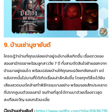
9. บ้านเช่าบูชายันต์
ใครจะรู้ว่าบ้านที่คุณปล่อยเช่าอยู่จะมีบางสิ่งเกิดขึ้น เรื่องราวของ
สองสามีภรรยาพร้อมลูกสาววัย 7 ปี ทั้งสามตัดสินใจย้ายออกจาก
บ้านมาอยู่คอนโด พร้อมปล่อยบ้านให้คุณหมอวัยเกษียณเช่า แต่
หลังจากนั้นไม่นานก็ได้เกิดเรื่องเล่าลึกลับขึ้น โดยทุกตีสี่จะได้ยิน
เสียงสวดมนต์คล้ายทำพิธีกรรมบางอย่าง พร้อมรอยสักประหลาด
ที่ปรากฏบนตัวของสามี จนท้ายที่สุดได้ตามมาด้วยเรื่องราวสุด
สะเทือนขวัญ แอบกลัวนะเนี่ย
📺ดูบ้านเช่าบูยันต์ :
https://www.netflix.com/title/81696795