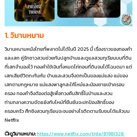
1. วิมานหนาม
วิมานหนามหนังไทยที่พลาดไม่ได้ในปี 2025 นี้ เรื่องราวของทองคำ
และเสก คู่รักชาวสวนช่วยกันปลูกบ้านและดูแลสวนทุเรียนบนที่ดิน
ที่เสกจำนองไว้ ทองคำใช้เงินทั้งหมดไถ่ถอนที่ดินจนได้โฉนดมา แต่
เสกเสียชีวิตกะทันหัน บ้านและสวนจึงตกเป็นของแม่แสง แม่ของ
เสกตามกฎหมาย แม่แสงพาลูกสะใภ้โหม๋และน้องชายเข้าครอบ
ครอง ทองคำจึงต้องต่อสู้เพื่อทวงคืนสิทธิ์ในบ้านและสวน
ท่ามกลางความขัดแย้งกับโหม๋ที่ยืนยันจะปกป้องสิทธิ์ของ
ครอบครัว ศึกชิงสวนทุเรียนจะจบอย่างไรติดตามรับชมได้แล้วบน
Netflix
📺ดูวิมานหนาม:
https://www.netflix.com/title/81981328