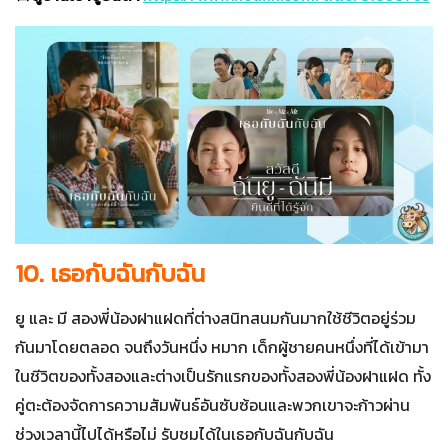
10. เธอกับฉันกับฉัน
ยู และ มี สองพี่น้องฝาแฝดที่ต่างสนิทสนมกันมากใช้ชีวิตอยู่ร่วม
กันมาโดยตลอด จนถึงวันหนึ่ง หมาก เด็กผู้ชายคนหนึ่งที่ได้เข้ามา
ในชีวิตของทั้งสองและต่างเป็นรักแรกของทั้งสองพี่น้องฝาแฝด ทั้ง
คู่ตะต้องจัดการความสัมพันธ์อันซับซ้อนและพวกเขาจะก้าวผ่าน
ช่วงเวลานี้ไปได้หรือไม่ รับชมได้ในเธอกับฉันกับฉัน