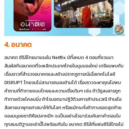
4. อนาคต
อนาฅต ซีรีส์ไทยมาแรงใน Netflix มีทั้งหมด 4 ตอนที่ชวนมา
สัมผัสกับอนาคตที่จะพลิกประเทศไทยในมุมมองใหม่ เตรียมพบกับ
เรื่องราวที่สำรวจอนาคตและสร้างปรากฏการณ์เมื่อเทคโนโลยี
DISRUPT ไทยจนไม่สามารถมองข้ามได้ เรื่องราวจะพาคุณไปพบ
คำถามที่ท้าทายขนบไทยและความเชื่อเดิมๆ เช่น ถ้าวัฏสงสารถูก
ท้าทายด้วยโคลนนิ่ง ถ้าโรบอตมาปฏิวัติวงการค้าประเวณี ถ้าเอไอ
สังคายนาพุทธศาสนาให้ทันโลก หรือแม้กระทั่งถ้าทางรอดสุดท้าย
ของมนุษยชาติคือปลาหมึก จะเป็นอย่างไรมาร่วมค้นหาคำตอบใน
ทุกสมมติฐานเหล่านี้ไปพร้อมกันใน อนาฅต ซีรีส์ที่แฟนซีรีส์ไทยไม่