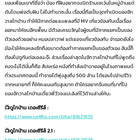
ของเพื่อนเขาที่ชื่อว่า ป่อง ที่ฝันอยากจะเปิดร้านเซเว่นในหมู่บ้านแต่
ดันโดนพ่อดับฝัน ไล่ไปทำนาซะงั้น เรื่องนี้ถือเป็นจุดกำเนิดของจัก
วาลไทบ้าน ทำให้มีภาคต่อและเพลงที่มี MV เกี่ยวข้องกับเนื้อเรื่อง
ออกมาให้ชมอีกเพี๊ยบ มีตัวละครขวัญใจผู้ชมที่มีภาคแยกเป็นของ
ตัวเองด้วยอย่าง หมอปลาวาฬ แต่เธอจะเกี่ยวข้องกับ จ่ารอดยังไง
มีอะไรให้คนหลงรักถึงขนาดต้องทำภาคแยกเป็นของตัวเอง อันนี้ก็
ต้องไปดูกันต่อเองนะจ๊ะ ส่วนเรื่องล่าสุดในจักวาลไทบ้านที่ไม่พูดถึง
คงจะไม่ได้นั่นก็คือ สัปเหร่อ หนังที่กำลังเข้าฉายอยู่ในโรงภาพยนต์
ทั่วประเทศตอนนี้ ทำรายได้พุ่งสูงถึง 500 ล้าน ได้แอบไปอ่านรีวิว
จากหลายๆที่ ก็ให้คะแนนกันสูงมาก ถ้าใครอยากรับชมที่มาที่ไป
ของจักวาลไทบ้านเดี๋ยวพี่วัวจะแปะลิงก์ไว้ด้านล่างให้นะ
📺ดูไทบ้าน เดอะซีรีส์ :
https://www.netflix.com/title/81629135
📺ดูไทบ้าน เดอะซีรีส์ 2.1 :
https://www.netflix.com/title/81629136