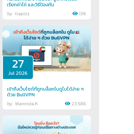
เรียกค่าไถ่ และวิธีป้องกัน
by
llapizz
136
27
Jul 2026
เข้าถึงเว็บไซต์ที่ถูกบล็อกในดูไบได้ง่าย ๆ
ด้วย BullVPN
by
Wannida.K
23,586