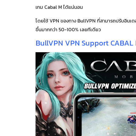
เกม Cabal M ได้แน่นอน
โดยใช้ VPN ของทาง BullVPN ที่สามารถปรับอินเตอร
ขึ้นมากกว่า 50-100% เลยทีเดียว
BullVPN VPN Support CABAL