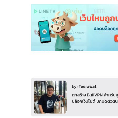
by:
Teerawat
เราสร้าง BullVPN สำหรับล
บล็อกเว็บไซต์ ปกปิดตัวตน