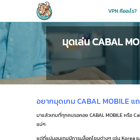
VPN คืออะไร?
มุดเล่น CABAL MO
อยากมุดเกม CABAL MOBILE แถ
มาแล้วเกมที่ทุกคนรอคอย CABAL MOBILE หรือ Ca
แน่ๆ
แต่ที่แน่นอนเกมมีการบล็อคโซนต่างๆ เช่น Korea 