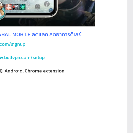
CABAL MOBILE ลดแลค ลดอาการดีเลย์
.com/signup
w.bullvpn.com/setup
ad), Android, Chrome extension