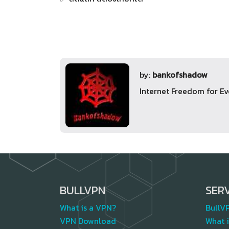
by:
bankofshadow
Internet Freedom for E
BULLVPN
SER
What is a VPN?
BullV
VPN Download
What i