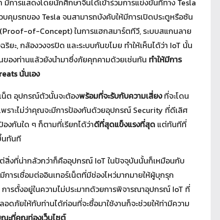
มา มีการแสดงโดยนักศึกษาจีนได้เข้าร่วมการแข่งขันที่ทาง Tesla
ควบคุมรถของ Tesla จนสามารถบังคับให้มีการเปิดประตูหรือซัน
 PoC (Proof-of-Concept) ในการแฮกสมาร์ตทีวี, ระบบสแกนลาย
จฉริยะ, กล้องวงจรปิด และระบบกันขโมย ทำให้เห็นได้ว่า IoT นั้น
ของท่านแล้วยังนำมาซึ่งภัยคุกคามด้วยเช่นกัน
ทำให้มีการ
reats นั่นเอง
์เน็ต อุปกรณ์ตัวนั้นจะต้อง
พร้อมที่จะรับกับความเสี่ยง
ที่จะโดน
เพราะไม่ว่าคุณจะมีการป้องกันด้วยอุปกรณ์ Security ที่ดีเลิศ
้องกันใด ๆ ก็ตามที่เรียกได้ว่า
ดีที่สุดแข็งแรงที่สุด
แต่ทันทีที่
้นทันที
่สิ่งที่น่ากลัวกว่าก็คืออุปกรณ์ IoT ในปัจจุบันนั้นก็เหมือนกับ
การเชื่อมต่ออินเทอร์เน็ตที่มีช่องโหว่มากมายให้ผู้บุกรุก
การตั้งอยู่ในความไม่ประมาทด้วยการพิจารณาอุปกรณ์ IoT ที่
ดภัยให้กับท่านได้ก่อนที่จะซื้อมาใช้งานก็จะช่วยให้ท่ามีความ
ณะที่คุณท่องเว็บไซต์