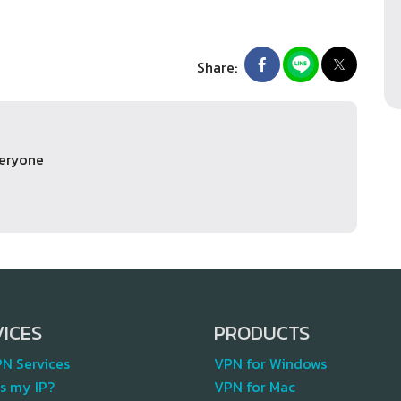
Share:
veryone
VICES
PRODUCTS
PN Services
VPN for Windows
s my IP?
VPN for Mac