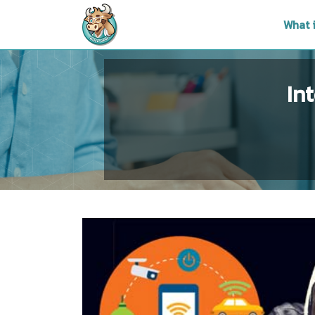
What 
In