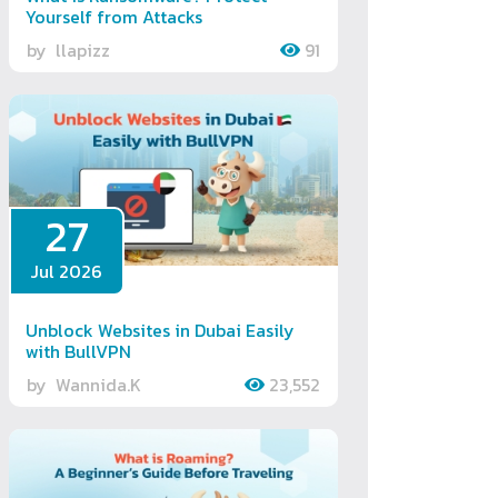
Yourself from Attacks
by
llapizz
91
27
Jul 2026
Unblock Websites in Dubai Easily
with BullVPN
by
Wannida.K
23,552