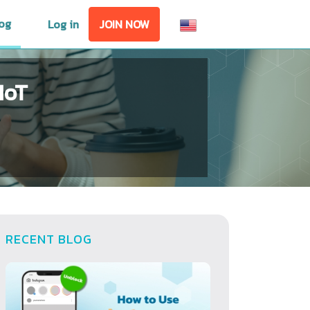
og
Log in
JOIN NOW
IoT
RECENT BLOG