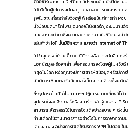
ตัวอย่าง
จากงาน DefCon ที่ประเทศจีนเมื่อปีที่ผ่าน
ไม่ได้เป็นผู้ให้การสนับสนุนว่าเขาสามารถแฮกระบบ
รูฟในขณะที่รถกำลังวิ่งอยู่ได้ หรือแม้แต่การทำ
นิ้วมือบนสมาร์ตโฟน, อุปกรณ์เน็ตเวิร์ก, ระบบบ้านอั
นอกจากจะนำมาซึ่งความสะดวกสบายในชีวิตประจำวัน
เล่นคำว่า IoT นั้นมีอีกความหมายว่า Internet of Th
ไม่ว่าอุปกรณ์ใด ๆ ก็ตาม ที่มีการเชื่อมต่อกับอินเทอร
แฮกข้อมูลหรือลุกล้ำ เพื่อครอบครองโดยผู้ไม่หวังดี 
ที่สุดในโลก หรือคุณจะมีการเข้ารหัสข้อมูลหรือมีการป
มันมีการเชื่อมต่อกับอินเทอร์เน็ตความเสี่ยงก็จะเกิดขึ
ซึ่งอุปกรณ์ IoT ก็ไม่สามารถปฏิเสธความเสี่ยงนี้ได้ แต
อุปกรณ์คอมพิวเตอร์หรือสมาร์ตโฟนรุ่นแรก ๆ ที่เริ่มมี
สามารถเลือกสรรใช้ในการโจมตีอย่างสบาย ๆ ดังนั้น 
ท่านเลือกใช้ว่ามีมาตรการอย่างไรในการรักษาความปลอ
เสี่ยงลดลง
อย่างการเปิดใช้บริการ VPN ไปด้วย ในข