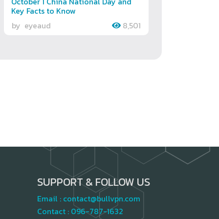
October 1 China National Day and
Key Facts to Know
by
eyeaud
8,501
SUPPORT & FOLLOW US
Email :
contact@bullvpn.com
Contact :
096-787-1632