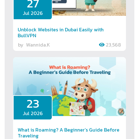
27
Jul 2026
Unblock Websites in Dubai Easily with
BullVPN
by
Wannida.K
23,568
23
Jul 2026
What is Roaming? A Beginner’s Guide Before
Traveling