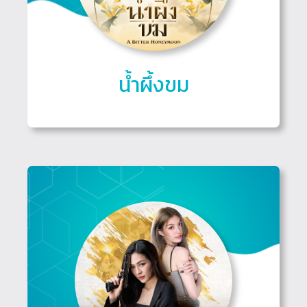
น้ำผึ้งขม