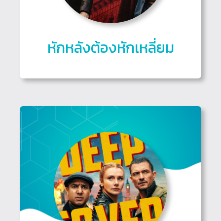
หักหลังต้องหักเหลี่ยม