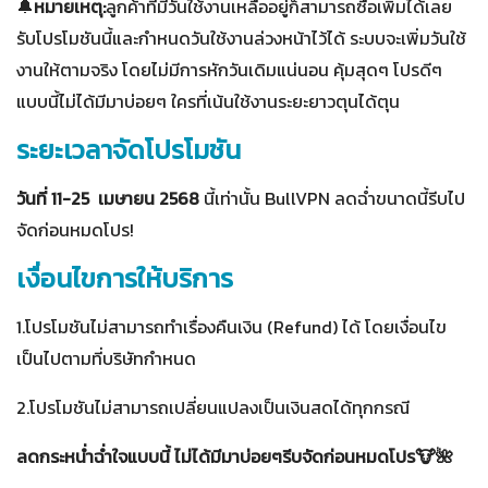
🔔
หมายเหตุ:
ลูกค้าที่มีวันใช้งานเหลืออยู่ก็สามารถซื้อเพิ่มได้เลย
รับโปรโมชันนี้และกำหนดวันใช้งานล่วงหน้าไว้ได้ ระบบจะเพิ่มวันใช้
งานให้ตามจริง โดยไม่มีการหักวันเดิมแน่นอน คุ้มสุดๆ โปรดีๆ
แบบนี้ไม่ได้มีมาบ่อยๆ ใครที่เน้นใช้งานระยะยาวตุนได้ตุน
ระยะเวลาจัดโปรโมชัน
วันที่ 11-25 เมษายน 2568
นี้เท่านั้น BullVPN ลดฉ่ำขนาดนี้รีบไป
จัดก่อนหมดโปร!
เงื่อนไขการให้บริการ
1.โปรโมชันไม่สามารถทำเรื่องคืนเงิน (Refund) ได้ โดยเงื่อนไข
เป็นไปตามที่บริษัทกำหนด
2.โปรโมชันไม่สามารถเปลี่ยนแปลงเป็นเงินสดได้ทุกกรณี
ลดกระหน่ำฉ่ำใจแบบนี้ ไม่ได้มีมาบ่อยๆรีบจัดก่อนหมดโปร🐮🌺