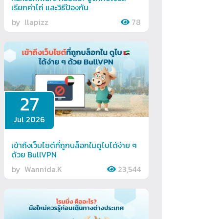
เรียกค่าไถ่ และวิธีป้องกัน
by
llapizz
78
27
Jul 2026
เข้าถึงเว็บไซต์ที่ถูกบล็อกในดูไบได้ง่าย ๆ
ด้วย BullVPN
by
Wannida.K
23,544