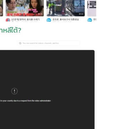
าหลีใต้?