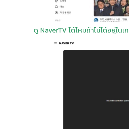
ดู NaverTV ได้ไหมถ้าไม่ได้อยู่ในเก