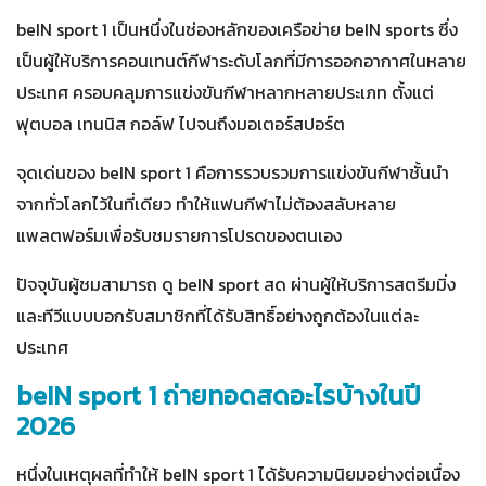
beIN sport 1 เป็นหนึ่งในช่องหลักของเครือข่าย beIN sports ซึ่ง
เป็นผู้ให้บริการคอนเทนต์กีฬาระดับโลกที่มีการออกอากาศในหลาย
ประเทศ ครอบคลุมการแข่งขันกีฬาหลากหลายประเภท ตั้งแต่
ฟุตบอล เทนนิส กอล์ฟ ไปจนถึงมอเตอร์สปอร์ต
จุดเด่นของ beIN sport 1 คือการรวบรวมการแข่งขันกีฬาชั้นนำ
จากทั่วโลกไว้ในที่เดียว ทำให้แฟนกีฬาไม่ต้องสลับหลาย
แพลตฟอร์มเพื่อรับชมรายการโปรดของตนเอง
ปัจจุบันผู้ชมสามารถ ดู beIN sport สด ผ่านผู้ให้บริการสตรีมมิ่ง
และทีวีแบบบอกรับสมาชิกที่ได้รับสิทธิ์อย่างถูกต้องในแต่ละ
ประเทศ
beIN sport 1 ถ่ายทอดสดอะไรบ้างในปี
2026
หนึ่งในเหตุผลที่ทำให้ beIN sport 1 ได้รับความนิยมอย่างต่อเนื่อง