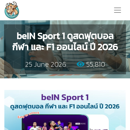
beIN Sport 1 ดูสดฟุตบอล
กีฬา และ F1 ออนไลน์ ปี 2026
25 June 2026
55,810