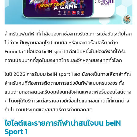
สำหรับแฟนกีฬาที่กำลังมองหาช่องทางรับชมการแข่งขันระดับโลก
ไม่ว่าจะเป็นฟุตบอลยุโรป เทนนิส หรือมอเตอร์สปอร์ตอย่าง
Formula 1 ชื่อของ beIN sport 1 ถือเป็นหนึ่งในช่องกีฬาที่ได้รับ
ความนิยมมากที่สุดในประเทศไทยและอีกหลายประเทศทั่วโลก
ในปี 2026 การรับชม beIN sport 1 สด ยังคงเป็นทางเลือกสำคัญ
สำหรับคนที่ต้องการติดตามการแข่งขันกีฬาแบบครบวงจร ทั้ง
แบบถ่ายทอดสดและรับชมย้อนหลังผ่านแพลตฟอร์มออนไลน์ต่าง
ๆ โดยผู้ให้บริการแต่ละรายอาจมีเงื่อนไขและคอนเทนต์ที่แตกต่าง
กันไปตามประเทศและลิขสิทธิ์การถ่ายทอดสด
ไฮไลต์และรายการกีฬาน่าสนใจบน beIN
Sport 1