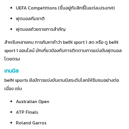
UEFA Competitions (ขึ้นอยู่กับสิทธิ์ในแต่ละประเทศ)
ฟุตบอลทีมชาติ
ฟุตบอลถ้วยรายการสำคัญ
สำหรับหลายคน การค้นหาคำว่า beIN sport 1 สด หรือ ดู beIN
sport 1 ออนไลน์ มักเกี่ยวข้องกับการติดตามการแข่งขันฟุตบอล
โดยตรง
เทนนิส
beIN sports ยังมีการแข่งขันเทนนิสระดับโลกให้รับชมอย่างต่อ
เนื่อง เช่น
Australian Open
ATP Finals
Roland Garros