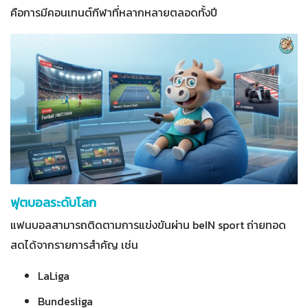
คือการมีคอนเทนต์กีฬาที่หลากหลายตลอดทั้งปี
ฟุตบอลระดับโลก
แฟนบอลสามารถติดตามการแข่งขันผ่าน beIN sport ถ่ายทอด
สดได้จากรายการสำคัญ เช่น
LaLiga
Bundesliga