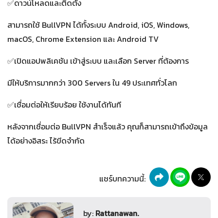
✅ดาวน์โหลดและติดตั้ง
สามารถใช้ BullVPN ได้ทั้งระบบ Android, iOS, Windows,
macOS, Chrome Extension และ Android TV
✅เปิดแอปพลิเคชัน เข้าสู่ระบบ และเลือก Server ที่ต้องการ
มีให้บริการมากกว่า 300 Servers ใน 49 ประเทศทั่วโลก
✅เชื่อมต่อให้เรียบร้อย ใช้งานได้ทันที
หลังจากเชื่อมต่อ BullVPN สำเร็จแล้ว คุณก็สามารถเข้าถึงข้อมูล
ได้อย่างอิสระ ไร้ขีดจำกัด
แชร์บทความนี้:
by:
Rattanawan.