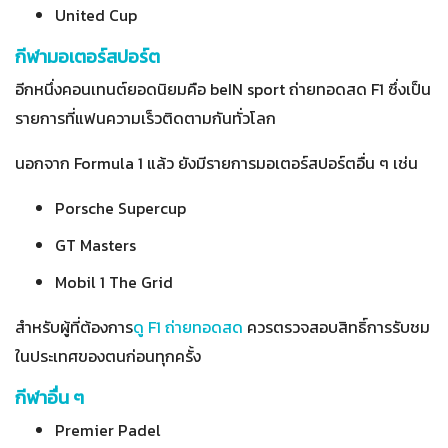
United Cup
กีฬามอเตอร์สปอร์ต
อีกหนึ่งคอนเทนต์ยอดนิยมคือ beIN sport ถ่ายทอดสด F1 ซึ่งเป็น
รายการที่แฟนความเร็วติดตามกันทั่วโลก
นอกจาก Formula 1 แล้ว ยังมีรายการมอเตอร์สปอร์ตอื่น ๆ เช่น
Porsche Supercup
GT Masters
Mobil 1 The Grid
สำหรับผู้ที่ต้องการ
ดู F1 ถ่ายทอดสด
ควรตรวจสอบสิทธิ์การรับชม
ในประเทศของตนก่อนทุกครั้ง
กีฬาอื่น ๆ
Premier Padel