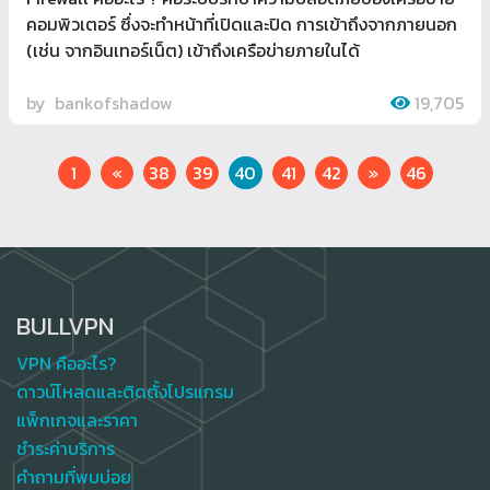
คอมพิวเตอร์ ซึ่งจะทำหน้าที่เปิดและปิด การเข้าถึงจากภายนอก
(เช่น จากอินเทอร์เน็ต) เข้าถึงเครือข่ายภายในได้
by
bankofshadow
19,705
Previous
Next
1
«
38
39
40
41
42
»
46
BULLVPN
VPN คืออะไร?
ดาวน์โหลดและติดตั้งโปรแกรม
แพ็กเกจและราคา
ชำระค่าบริการ
คำถามที่พบบ่อย